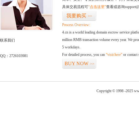
具体交易流程可
“点击这里”
查看或咨询support@
我要购买
>>
Process Overview:
4.cn is a world leading domain escrow service plat
million RMB transaction volume every year. We promi
联系我们
5 workdays.
For detailed process, you can
“visit here”
or contact
QQ：2726103981
BUY NOW
>>
Copyright © 1998 -2025 ww