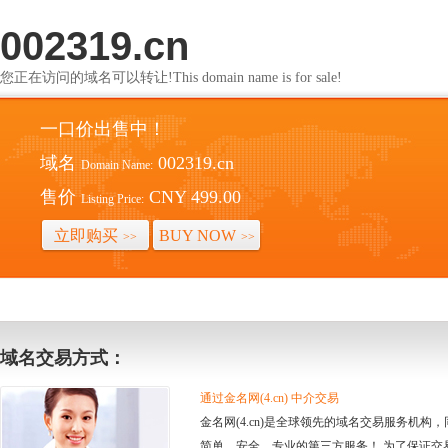
002319.cn
您正在访问的域名可以转让!This domain name is for sale!
一口价出售中！
域名
002319.cn
Domain Name:
售价
CNY 499.00
Listing Price:
立即购买
BUY NOW
>>
>>
域名交易方式：
通过金名网(4.cn) 中介交易
金名网(4.cn)是全球领先的域名交易服务机
简单、安全、专业的第三方服务！ 为了保证交